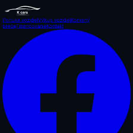
Ponuka vozidiel
Výkup vozidiel
Komisný
predaj
Financovanie
Kontakt