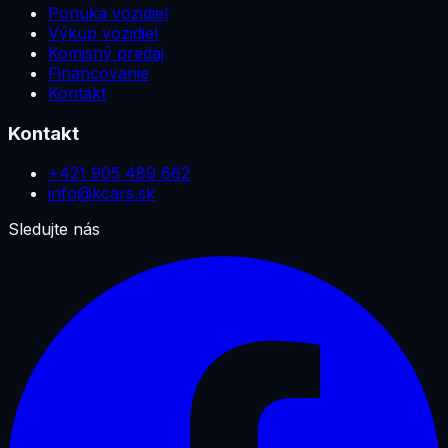
Ponuka vozidiel
Výkup vozidiel
Komisný predaj
Financovanie
Kontakt
Kontakt
+421 905 489 662
info@kcars.sk
Sledujte nás