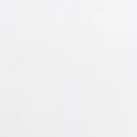
Ponuka vozidiel
Výkup vozidiel
Komisný predaj
Financovani