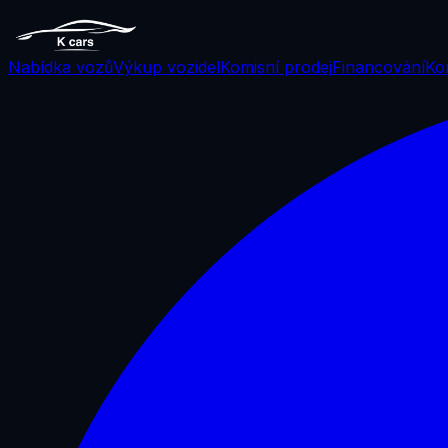
Nabídka vozů
Výkup vozidel
Komisní prodej
Financování
Ko