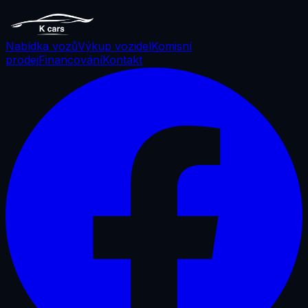
Nabídka vozů
Výkup vozidel
Komisní
prodej
Financování
Kontakt