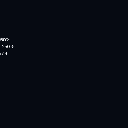
50
%
2 250
€
57
€