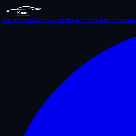
Nabídka vozů
Výkup vozidel
Komisní prodej
Financování
Ko