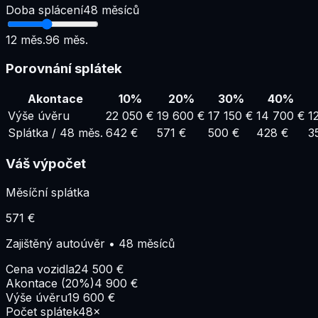
Doba splácení
48
měsíců
12
měs.
96
měs.
Porovnání splátek
Akontace
10
%
20
%
30
%
40
%
Výše úvěru
22 050
€
19 600
€
17 150
€
14 700
€
1
Splátka
/
48
měs.
642
€
571
€
500
€
428
€
3
Váš výpočet
Měsíční splátka
571
€
Zajištěný autoúvěr
•
48
měsíců
Cena vozidla
24 500
€
Akontace
(
20
%)
4 900
€
Výše úvěru
19 600
€
Počet splátek
48
×