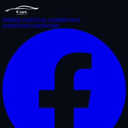
Nabídka vozů
Výkup vozidel
Komisní
prodej
Financování
Kontakt