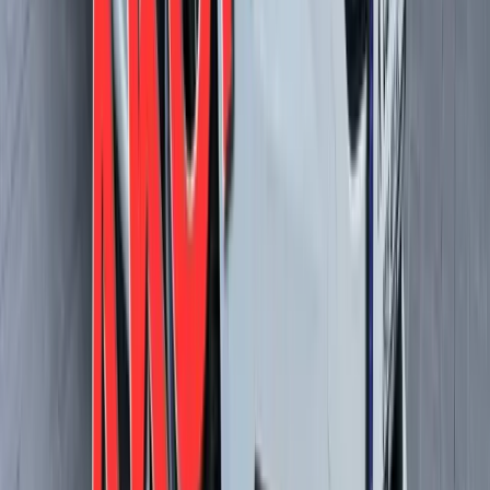
Systém rozpoznání únavy řidiče (DAW)