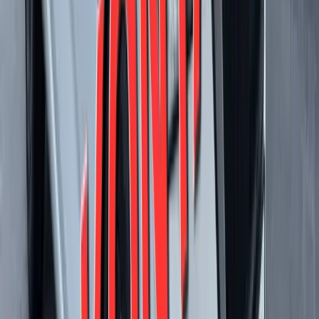
Natáčecí světlomety