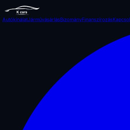
Autókínálat
Járművásárlás
Bizomány
Finanszírozás
Kapcsol