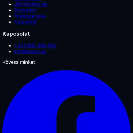
Járművásárlás
Bizomány
Finanszírozás
Kapcsolat
Kapcsolat
+421 905 489 662
info@kcars.sk
Kövess minket