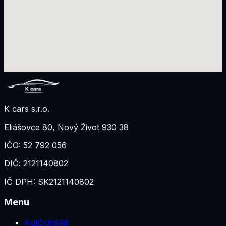
K cars s.r.o.
Eliášovce 80
,
Nový Život 930 38
IČO:
52 792 056
DIČ:
2121140802
IČ DPH:
SK2121140802
Menu
Autókínálat