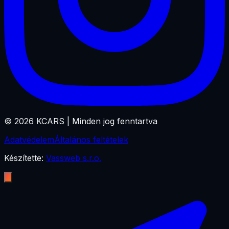
©
2026
KCARS |
Minden jog fenntartva
Adatvédelem
Általános feltételek
Készítette:
Vassweb s.r.o.