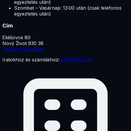
egyeztetés után)
Szombat – Vasárnap: 13:00 után (csak telefonos
egyeztetés után)
Cím
Eliášovce 80
Nový Život 930 38
Útvonal hozzánk
Iratokhoz és számlákhoz:
info@kcars.sk