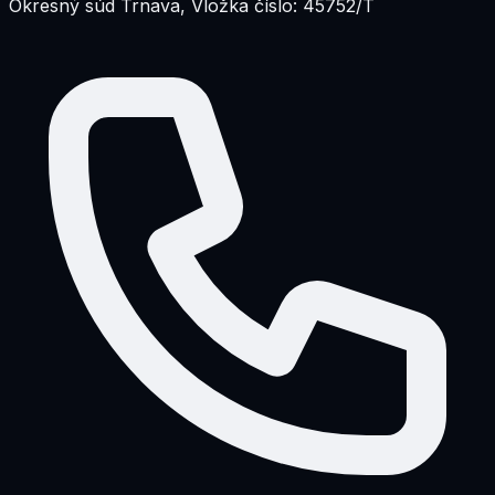
Okresný súd Trnava, Vložka číslo: 45752/T