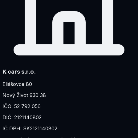
K cars s.r.o.
Eliášovce 80
Nový Život 930 38
IČO:
52 792 056
DIČ:
2121140802
IČ DPH:
SK2121140802