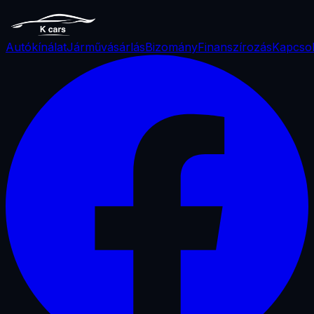
Autókínálat
Járművásárlás
Bizomány
Finanszírozás
Kapcsol