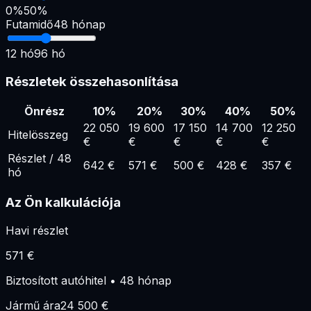
0%
50%
Futamidő
48
hónap
12
hó
96
hó
Részletek összehasonlítása
Önrész
10
%
20
%
30
%
40
%
50
%
22 050
19 600
17 150
14 700
12 250
Hitelösszeg
€
€
€
€
€
Részlet
/
48
642
€
571
€
500
€
428
€
357
€
hó
Az Ön kalkulációja
Havi részlet
571
€
Biztosított autóhitel
•
48
hónap
Jármű ára
24 500
€