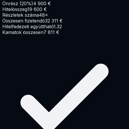
Önrész
(
20
%)
4 900
€
Hitelösszeg
19 600
€
Részletek száma
48
×
Összesen fizetendő
32 311
€
Hitelfedezeti együttható
1.32
Kamatok összesen
7 811
€