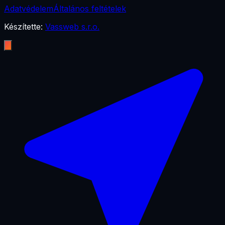
Adatvédelem
Általános feltételek
Készítette:
Vassweb s.r.o.