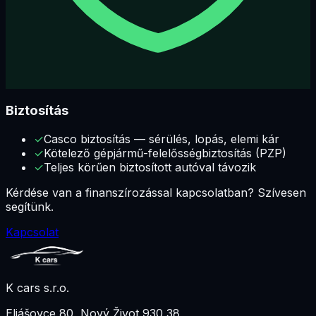
Biztosítás
✓
Casco biztosítás — sérülés, lopás, elemi kár
✓
Kötelező gépjármű-felelősségbiztosítás (PZP)
✓
Teljes körűen biztosított autóval távozik
Kérdése van a finanszírozással kapcsolatban? Szívesen
segítünk.
Kapcsolat
K cars s.r.o.
Eliášovce 80
,
Nový Život 930 38