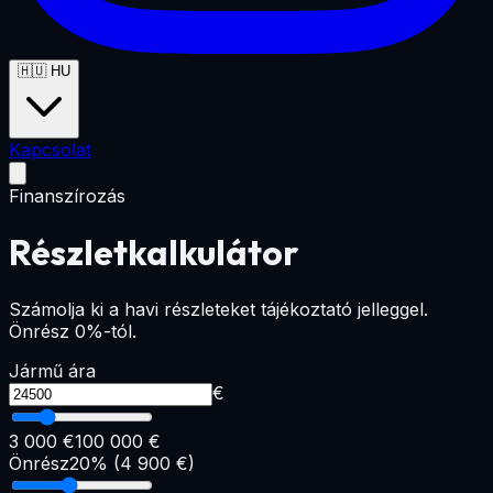
🇭🇺
HU
Kapcsolat
Finanszírozás
Részletkalkulátor
Számolja ki a havi részleteket tájékoztató jelleggel.
Önrész 0%-tól.
Jármű ára
€
3 000 €
100 000 €
Önrész
20
% (
4 900
€)