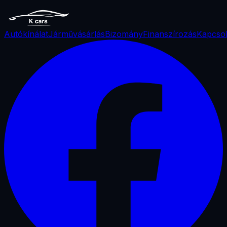
Autókínálat
Járművásárlás
Bizomány
Finanszírozás
Kapcsol