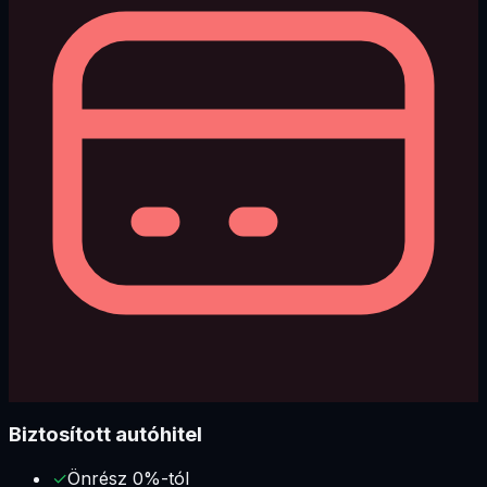
Biztosított autóhitel
✓
Önrész 0%-tól