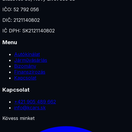
IČO:
52 792 056
DIČ:
2121140802
IČ DPH:
SK2121140802
Menu
Autókínálat
Járművásárlás
Bizomány
Finanszírozás
Kapcsolat
Kapcsolat
+421 905 489 662
info@kcars.sk
Kövess minket